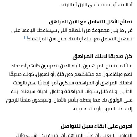
أخلاقية أو نفسية لدى الابن أو الابنة.
نصائح للأهل للتعامل مع الابن المراهق
في ما يلي مجموعة من النصائح التي سيساعدك اتباعها على
[١]
تسهيل التعامل مع ابنك أو ابنتك خلال سن المراهقة:
كن صديقا لابنك المراهق
غالبًا ما ينفتح المراهقون للآباء الذين يتصرفون كأنهم أصدقاء
لهم ويتفاعلون مع مشاكلهم دون قلق أو تهويل. كونك صديقًا
لطفلك المراهق أو المراهقة سيكون أمرا إيجابيًا لهم بالوقت
الحالي، ولك خلال سنوات المراهقة وطوال الحياة. سيعتاد ابنك
على الوثوق بك مما يجعله يشعر بالأمان، وسيجدون ملجئا للرجوع
إليه عند المرور بأوقات عصيبة.
احرص على ابقاء سبل للتواصل
التواصل لا يعني أن على المراهق أن يخبرك بكل شيء وأنت