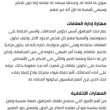
سوى ما قلته له، وعندها سينفذ ما علمته إياه دون تفكير
وسيعي أهمية ما ظنّ أنه غير مهم.
مهارة إدارة العلاقات
علم ابنك المراهق أسس تكوين الصداقات، وأسس الحفاظ على
ديمومتها، وأهمية فهم كل شخص لحدود الآخر، وكيف تكون
العلاقات متبادلة ومتى تكون متوازنة، ذكره بأنه قد يكون مزاجيًا
باختيار علاقاته، وهذا أمر طبيعي لكونه في سن المراهقة، ولكن
كن له داعمًا وعلمه الصبر والتأني في الحكم على الأشخاص.
ساعده على تكوين علاقات إن شعرت أنه يجد صعوبة بذلك، عرفه
على أبناء أصدقائك، أقم حفلة شواء بمنزلك وادعُ إليها زملاء
ابنك الذين ترى أنهم مناسبون ليكونوا أصدقاء له.
المهارات الأخلاقية
من أهم الأمور التي ستمنح طفلك المراهق دفعة نفسية وتعزز
ثقته بنفسه هو أن تعلمه الدفاع عن الحق، وتفعيل دور الضمير