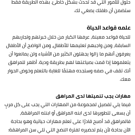
حلول للأمور التي قد تحدث بشكل خاطئ. بهذه الطريقة فقط
ستضمن أن طفلك يصغي لك.
علمه قواعد الحياة
للحياة قواعد معينة، عرفها الكبار من خلال خبرتهم وتجاربهم
السابقة، ومن واجبهم تعليمها للأطفال، ومن الواضح أن الأطفال
يعرفون أنهم ما زالوا يجهلون الكثير من الأشياء ولن يمانعوا أن
يتعلموها إذا قمت بصياغتها لهم بطريقة ودية. أظهر للمراهق
أنك تقف في صفه وستجده مهتمًا للغاية بالتعلم وخوض الحوار
معك.
مهارات يجب تنميتها لدى المراهق
فيما يلي تفصيل لمجموعة من المهارات التي يجب على كل مربٍ
أن يسعى لتطويرها لدى ابنه المراهق أو ابنته المراهقة،
فالمراهق قد أصبح قادرًا على تعلم مهارات حياتية وهو بحاجة
الآن بحاجة لأن يتم تحضيره لفترة النضج التي تلي سن المراهقة: