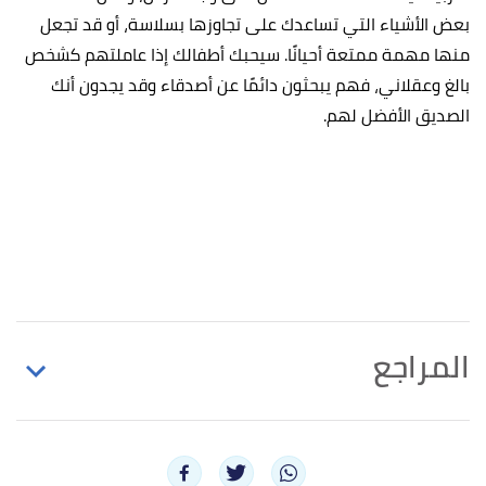
بعض الأشياء التي تساعدك على تجاوزها بسلاسة، أو قد تجعل
منها مهمة ممتعة أحيانًا. سيحبك أطفالك إذا عاملتهم كشخص
بالغ وعقلاني، فهم يبحثون دائمًا عن أصدقاء وقد يجدون أنك
الصديق الأفضل لهم.
المراجع
Nandini,
"How To Enhance Your Teenage Children’s
↑
Personality"
,
Indian youth
, Retrieved 22/12/2021.