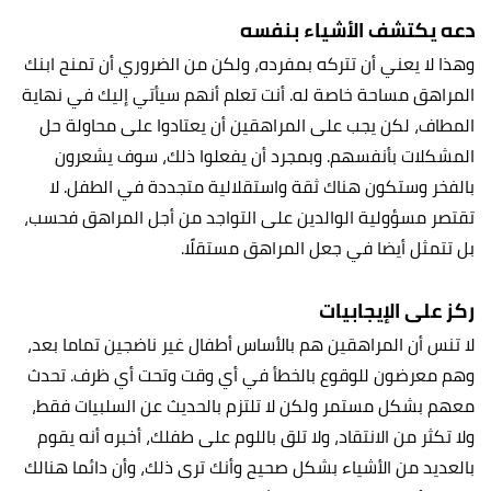
دعه يكتشف الأشياء بنفسه
وهذا لا يعني أن تتركه بمفرده، ولكن من الضروري أن تمنح ابنك
المراهق مساحة خاصة له. أنت تعلم أنهم سيأتي إليك في نهاية
المطاف، لكن يجب على المراهقين أن يعتادوا على محاولة حل
المشكلات بأنفسهم. وبمجرد أن يفعلوا ذلك، سوف يشعرون
بالفخر وستكون هناك ثقة واستقلالية متجددة في الطفل. لا
تقتصر مسؤولية الوالدين على التواجد من أجل المراهق فحسب،
بل تتمثل أيضا في جعل المراهق مستقلًا.
ركز على الإيجابيات
لا تنس أن المراهقين هم بالأساس أطفال غير ناضجين تماما بعد،
وهم معرضون للوقوع بالخطأ في أي وقت وتحت أي ظرف. تحدث
معهم بشكل مستمر ولكن لا تلتزم بالحديث عن السلبيات فقط،
ولا تكثر من الانتقاد، ولا تلق باللوم على طفلك، أخبره أنه يقوم
بالعديد من الأشياء بشكل صحيح وأنك ترى ذلك، وأن دائما هنالك