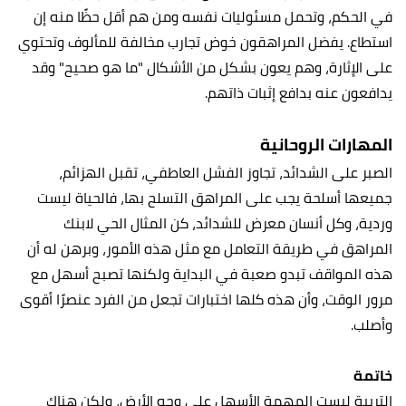
في الحكم، وتحمل مسئوليات نفسه ومن هم أقل حظًا منه إن
استطاع. يفضل المراهقون خوض تجارب مخالفة للمألوف وتحتوي
على الإثارة، وهم يعون بشكل من الأشكال "ما هو صحيح" وقد
يدافعون عنه بدافع إثبات ذاتهم.
المهارات الروحانية
الصبر على الشدائد، تجاوز الفشل العاطفي، تقبل الهزائم،
جميعها أسلحة يجب على المراهق التسلح بها، فالحياة ليست
وردية، وكل أنسان معرض للشدائد، كن المثال الحي لابنك
المراهق في طريقة التعامل مع مثل هذه الأمور، وبرهن له أن
هذه المواقف تبدو صعبة في البداية ولكنها تصبح أسهل مع
مرور الوقت، وأن هذه كلها اختبارات تجعل من الفرد عنصرًا أقوى
وأصلب.
خاتمة
التربية ليست المهمة الأسهل على وجه الأرض، ولكن هناك