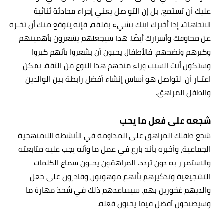
عليك أن تستمع، بل إن التواصل يعني إجراء محادثة ثنائية
الاتجاهات. إذا أخبرك ابنك بشيء يقلقه، فإنه يتوقع منك أن تخبره
عن مخاوفك وأسرارك أيضًا. هذا سيجعلهم يشعرون بأهميتهم
وكبرهم ونضجهم. فالأطفال يحبون أن يشعروا بأنهم كبروا
وستكون أنت السبب وراء منحهم هذا النوع من الثقة. بمكن
اعتبار أن التواصل هو أساس إنشاء أفضل رابطة بين الوالدين
والطفل المراهق.
شجعه على فعل ما يحب
شجع طفلك المراهق على المداومة في الأنشطة اللامنهجية
الجماعية، وأخبره بأنه بارع في عمل ما وأنه يجب عليه متابعته
والاستمرار به دون تردد. المراهقون يحبون سماع الكلمات
التشجيعية وتذكيرهم بأنهم موهوبون وقادرون على جعل
والديهم فخورين بهم. سيساعدهم ذلك في شحذ مهارة ما
وسيصبحون أفضل فيما يحبون فعله.