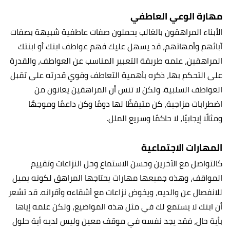
مهارة الوعي العاطفي
الأبناء المراهقون بالغالب يحملون صفات عاطفية شبيهة بصفات
آبائهم وأمهاتهم، قد يسهل عليك فهم عواطف ابنك أو ابنتك
المراهقين، علمه طريقة التعبير المناسب عن العواطف، والقدرة
على التحكم بها، ذكره بأهمية التعاطف وقوي قدرته على تقبل
العواطف السلبية. ولكن لا تنس أن المراهقين يعانون من
اضطرابات مزاجية، كن متيقظًا لها دومًا وكن داعمًا وموجهًا
ومثالًا إيجابيًا، لا حاكمًا وسريع الملل.
المهارات الاجتماعية
كالتواصل مع الآخرين وحسن الاستماع وحل النزاعات وتقييم
المواقف، وهذه جميعها مهارات يحتاجها المراهق لكونه يميل
للانفصال عن والديه، ويخوض نزاعات مع أشقاءه وأقرانه. قد تشعر
أن ابنك لا يستمع لك في مثل هذه المواضيع، ولكن علمه إياها
بأية حال، فقد يجد نفسه في موقف معين وليس لديه أية حلول