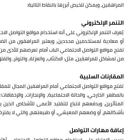
المراهقين، ويمكن تلخيص أبرزها بالنقاط التالية:
التنمر الإلكتروني
يُعرف التنمر الإلكتروني على أنه استخدام مواقع التواصل ال
أو معادية لمستخدمين محددين، ويعتبر المراهقون من الضح
تفتح مواقع التواصل الاجتماعي الباب أمام تعرضهم للأذى من ق
من لمشاكل للمراهقين، مثل: الاكتئاب، والعزلة، والتوتر، والقلق
المقارنات السلبية
تفتح مواقع التواصل الاجتماعي أمام المراهقين المجال للمقارن
بالمظهر الخارجي، والحالة الاجتماعية، والإنجازات، والإخفاقات
المتأثرين، ويدفعهم لاتباع للتقليد الأعمى للأشخاص الذي
بأشكالهم، أو وضعهم المعيشي، أو طبيعتهم، والتي لا يفترض دائمً
إعاقة مهارات التواصل
يسبب الاعتياد على استخدام مواقع التواصل الاجتماعي أكثر 