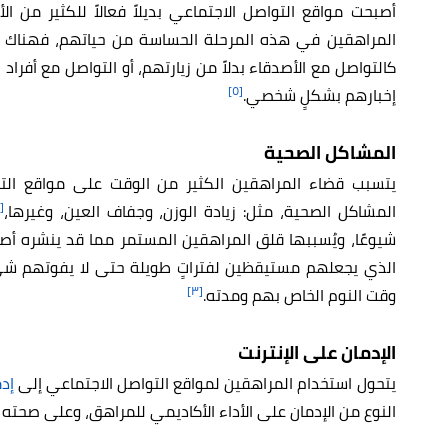
أصبحت مواقع التواصل الاجتماعي بديلاً فعالاً للكثير من الأ
المراهقين في هذه المرحلة الحساسة من حياتهم، فهناك م
كالتواصل مع الأصدقاء بدلاً من زيارتهم، أو التواصل مع أفراد 
[٥]
إخبارهم بشكلٍ شخصي.
المشاكل الصحية
يتسبب قضاء المراهقين الكثير من الوقت على مواقع التو
[٤]
المشاكل الصحية، مثل: زيادة الوزن، وجفاف العين، وغيرها،
شيوعًا، ويُسببها قلق المراهقين المستمر مما قد ينشره أص
الذي يجعلهم مستيقظين لفتراتٍ طويلة حتى لا يفوتهم شيء
[٣]
وقت النوم الخاص بهم ومدته.
الإدمان على الإنترنت
يتحول استخدام المراهقين لمواقع التواصل الاجتماعي إلى
إدم
النوع من الإدمان على الأداء الأكاديمي للمراهق، وعلى صحت