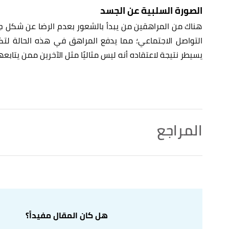
الصورة السلبية عن الجسد
هناك من المراهقين من يبدأ بالشعور بعدم الرضا عن شكل جس
التواصل الاجتماعي؛ مما يدفع المراهق في هذه الحالة لت
يسيطر نتيجة لاعتقاده أنه ليس مثاليًا مثل الآخرين ممن يتاب
المراجع
al media enables you to,raise awareness on important
↑
Mental Health"
,
helpguide
, Retrieved 29/6/2022. Edited.
أ
ب
? Understanding the mental health impact — and
^
 it's not all bad"
,
insider
, Retrieved 29/6/2022. Edited.
هل كان المقال مفيداً؟