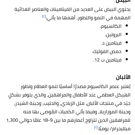
يحتوي البيض على العديد من الفيتامينات والعناصر الغذائية
[١]
المهمة في النمو والتطور، أهمها ما يأتي:
الكالسيوم.
البروتين.
فيتامين د.
حمض الفوليك.
فيتامين ب 12.
الألبان
يُعتبر عنصر الكالسيوم مصدرًا أساسيًا لنمو العظام وتطور
الهيكل العظمي عند الأطفال والمراهقين، والذي يتوفر بشكلٍ
جيّد في منتجات الألبان، مثل الزبادي، والحليب، وجبنة الشيدر،
وجبنة الموزاريلا، وفيما يأتي الكميات المُوصى بها منه
للمراهقين الذين تتراوح أعمارهم ما بين 9-18 عامًا حوالي 1,300
[١]
ميلليجرام/ يوميًا.