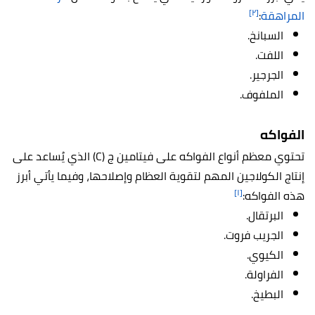
[٢]
المراهقة
:
السبانخ.
اللفت.
الجرجير.
الملفوف.
الفواكه
تحتوي معظم أنواع الفواكه على فيتامين ج (C) الذي يُساعد على
إنتاج الكولاجين المهم لتقوية العظام وإصلاحها، وفيما يأتي أبرز
[١]
هذه الفواكه:
البرتقال.
الجريب فروت.
الكيوي.
الفراولة.
البطيخ.