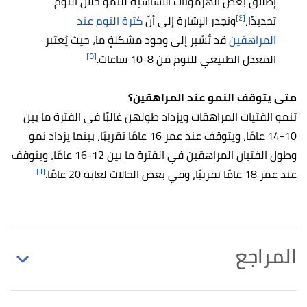
إطلاق بعض الهرمونات الأساسية للنمو خلال النوم
[٤]
تحديدًا،
وتجدر الإشارة إلى أنّ
كثرة النوم عند
المراهقين
قد تُشير إلى وجود مشكلةٍ ما، حيث يُعتبر
[٥]
المعدل الطبيعي للنوم من 8-10 ساعات.
متى يتوقف النمو عند المراهقين؟
تنمو الفتيات المراهقات ويزداد طولهن غالبًا في الفترة ما بين
10-14 عامًا، ويتوقف عند عمر 16 عامًا تقريبًا، بينما يزداد نمو
وطول الفتيان المراهقين في الفترة ما بين 12-16 عامًا، ويتوقف
[٦]
عند عمر 18 عامًا تقريبًا، وفي بعض الحالات لغاية 20 عامًا.
المراجع
أ
ب
ت
ث
ج
Beth Sissons (29/3/2021),
"Can food
^