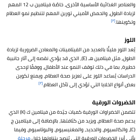
والعناصر الغذائية الأساسية الأخرى، خاصًة فيتامين ب 12 المهم
لزيادة الطول، والحمض الأميني تورين المهم لتنظيم نمو العظام
[٢]
وتكوينها.
اللوز
يُعد اللوز مليئًا بالعديد من الفيتامينات والمعادن الضرورية لزيادة
الطول، مثل فيتامين هـ (E)، الذي قد يؤدي نقصه إلى آثار جانبية
خطيرة، بما في ذلك توقف النمو عند الأطفال، ووفقًا لإحدى
الدراسات يُساعد اللوز على تعزيز صحة العظام، ويمنع تكوين
[٢]
بعض أنواع الخلايا التي تؤدي إلى تآكل العظام.
الخضروات الورقية
تتضمن الخضراوات الورقية كميات جيّدة من فيتامين ك (K) الذي
يدعم صحة العظام، ويزيد من كثافتها، بالإضافة إلى فيتامين ج
(C)، والكالسيوم، والحديد، والمغنيسيوم، والبوتاسيوم، وفيما
يأتي أبرز الخضروات الورقية التي يُنصح بتناولها خلال
مرحلة