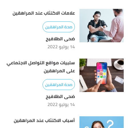
Jillian Levy, CHHC (3/11/2021),
"11 Foods That
↑
علامات الاكتئاب عند المراهقين
Make You Taller (and Why They Do)"
,
draxe.com
,
صحة المراهقين
Retrieved 8/1/2023. Edited.
ضحى الطلافيح
14 يوليو 2022
سلبيات مواقع التواصل الاجتماعي
على المراهقين
صحة المراهقين
ضحى الطلافيح
14 يوليو 2022
أسباب الاكتئاب عند المراهقين