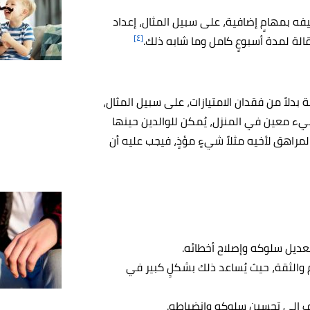
فه بمهامٍ إضافية، على سبيل المثال، إعداد
[٤]
قالة لمدة أسبوعٍ كامل وما شابه ذلك.
بدلاً من فقدان الامتيازات، على سبيل المثال،
 معين في المنزل، يُمكن للوالدين حينها
مراهق لأخيه مثلاً شيءٍ مؤذٍ، فيجب عليه أن
عديل سلوكه وإصلاح أخطائه.
م والثقة، حيث يُساعد ذلك بشكلٍ كبير في
ف إلى تحسين سلوكه وانضباطه.