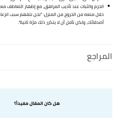
الحزم والثبات عند تأديب المراهق، مع إظهار التعاطف معه
خلال منعه من الخروج من المنزل: "نحن نتفهم سبب انزعا
أصدقائك، ولكن نأمل أن لا يتكرر ذلك مرًة ثانية".
المراجع
pline a Teenager"
,
wikihow.com
, Retrieved 9/3/2023.
↑
Edited.
أ
ب
ت
ث
,
newportacademy.com
, 15/1/2023,
"How to Discipline Teens: 10 Tips for Parents"
^
Retrieved 9/3/2023. Edited.
هل كان المقال مفيداً؟
أ
ب
022),
"Teen Discipline: Strategies and Challenges"
,
^
verywellfamily.com
, Retrieved 9/3/2023. Edited.