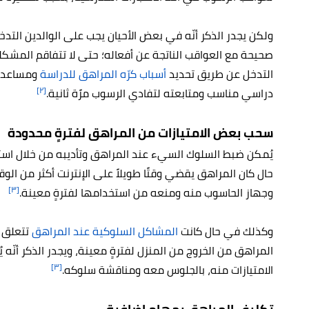
ولكن يجدر الذكر أنّه في بعض الأحيان يجب على الوالدين التد
صحيحة مع العواقب الناتجة عن أفعاله؛ حتى لا تتفاقم المشكلة
التدخل عن طريق تحديد
أسباب كرّه المراهق للدراسة
ومساعدته
[٢]
دراسي مناسب ومتابعته لتفادي الرسوب مرًة ثانية.
سحب بعض الامتيازات من المراهق لفترةٍ محدودة
يُمكن ضبط السلوك السيء عند المراهق وتأديبه من خلال استر
حال كان المراهق يقضي وقتًا طويلاً على الإنترنت أكثر من ا
[٣]
وجهاز الحاسوب منه ومنعه من استخدامها لفترةٍ معينة.
وكذلك في حال كانت
المشاكل السلوكية عند المراهق
تتعلق ب
المراهق من الخروج من المنزل لفترةٍ معينة، ويجدر الذكر أنّ
[٣]
الامتيازات منه، بالجلوس معه ومناقشة سلوكه.