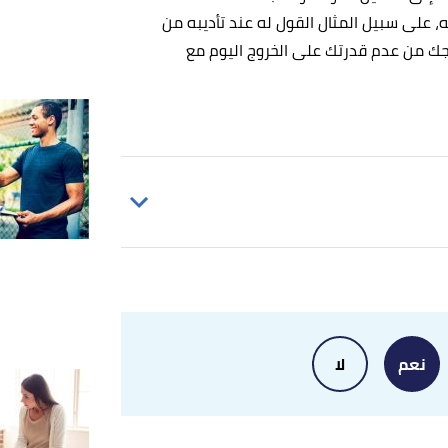
، على سبيل المثال القول له عند تأديبه من
جك من عدم قدرتك على الخروج اليوم مع
Klare Heston (17/2/2023),
"How to Disci
نعم
لا
Sarah Vanbuskirk (12/12/2