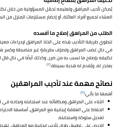
تكليف المراهق بمهامٍ إضافية
يُمكن تأديب المراهق وتعليمه تحمّل المسؤولية من خلال تكلي
العشاء لجميع أفراد العائلة، أو إحضار مستلزمات المنزل من الب
الطلب من المراهق إصلاح ما أفسده
تنطوي طريقة التأديب هذه على اتخاذ المراهق لإجراءات معينة 
في حال غضب المراهق وتصرّف بطريقةٍ غير منضبطة وكسر شيء
تكليفه بإصلاح ما تسبب به من ضرر، وكذلك أيضًا في حال قال ال
[٢]
يعتذر له، ويُقدم له هدية بسيطة.
نصائح مهمة عند تأديب المراهقين
[٢]
أهمها ما يأتي:
الثناء على المراهق ومكافأته عند استجابته ونجاحه في ت
الحفاظ على العلاقة إيجابية مع المراهق، أساسها الاحترا
تعديل سلوكه واستجابته.
الحرص على تطبيق طرق تأديب إيجابية مع المراهق، تهد