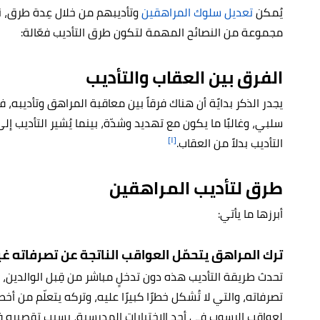
يُمكن
تعديل سلوك المراهقين
وتأديبهم من خلال عِدة طرق، ن
مجموعة من النصائح المهمة لتكون طرق التأديب فعّالة:
الفرق بين العقاب والتأديب
يجدر الذكر بدايًة أن هناك فرقاً بين معاقبة المراهق وتأديبه
سلبي، وغالبًا ما يكون مع تهديد وشدّة، بينما يُشير التأديب إ
[١]
التأديب بدلاً من العقاب.
طرق لتأديب المراهقين
أبرزها ما يأتي:
ترك المراهق يتحمّل العواقب الناتجة عن تصرفاته غ
تحدث طريقة التأديب هذه دون تدخلٍ مباشر من قِبل الوالدين،
تصرفاته، والتي لا تُشكل خطرًا كبيرًا عليه، وتركه يتعلّم من أ
لعواقب الرسوب في أحد الاختبارات المدرسية، بسبب تقصيره 