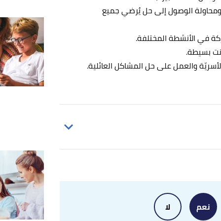
ومحاولة الوصول إلى حل يُرضي جميع
كة في الأنشطة المختلفة.
نت بسيطة.
أسريّة والعمل على حل المشاكل العائلية.
Mihalyi Csikszentmihalyi (15/11/2022),
"a
John P. Cunha (6/8/2021),
"What Are the 
نعم
لا