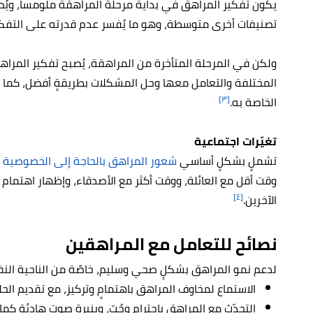
يكون تفكير المراهق في بداية مرحلة المراهقة ملومساً، ويُصنِ
تصنيفات أخرى متوسطة، وهو ما يُفسر عدم قدرته على التفكي
ولكن في المرحلة المتأخرة من المراهقة، يُصبح تفكير المرا
المختلفة والتعامل معها وحل المشكلات بطريقةٍ أفضل، كما 
[٣]
الخاصة به.
تغيّرات اجتماعية
تشملٍ بشكلٍ أساسي
شعور المراهق بالحاجة إلى الخصوصية
و
وقت أقل مع العائلة، ووقت أكثر مع الأصدقاء، وإظهار اهتمام
[٤]
الآخرين.
نصائح للتعامل مع المراهقين
لدعم نمو المراهق بشكلٍ صحي وسليم، خاصًة من الناحية النفسي
الاستماع لمخاوف المراهق باهتمامٍ وتركيز، مع تقديم الحل
التحدّث مع المراهق باحترام وحُبّ، وبنبرة صوت هادئة كما لو 