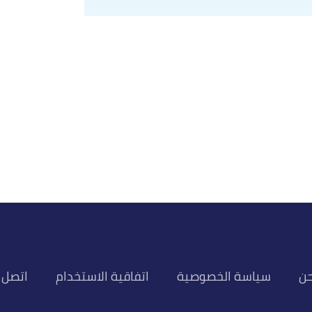
,
kidsfirstped
,
حن
سياسة الخصوصية
اتفاقية الاستخدام
اتصل ب