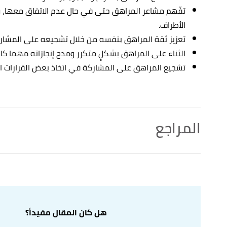
تفّهم مشاعر المراهق حتى في حال عدم الاتفاق معها، 
الأطراف.
تعزيز ثقة المراهق بنفسه من خلال تشجيعه على المشار
الثناء على المراهق بشكلٍ متكرر ومدح إنجازاته مهما كا
تشجيع المراهق على المشاركة في اتخاذ بعض القرارات ال
المراجع
أ
ب
dolescence"
,
britannica.com
, Retrieved 8/1/2023.
^
Edited.
Three Stages of Adolescence?"
,
emedicinehealth.com
,
↑
Retrieved 8/1/2023. Edited.
هل كان المقال مفيداً؟