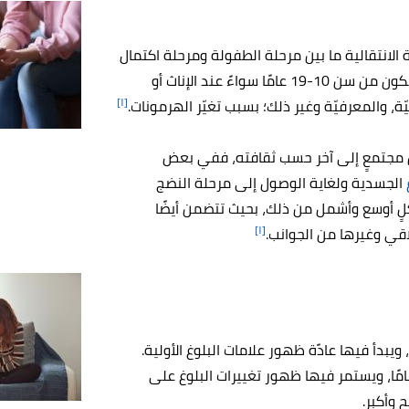
 الانتقالية ما بين مرحلة الطفولة ومرحلة اكتمال
النمو والبلوغ، ووفقًا لمنظمة الصحة العالمية، فإنّها غالبًا ما تكون من سن 10-19 عامًا سواءً عند الإناث أو
[١]
ّة، والمعرفيّة وغير ذلك؛ بسبب تغيّر الهرمونات.
من مجتمعٍ إلى آخر حسب ثقافته، ففي بعض
الجسدية ولغاية الوصول إلى مرحلة النضج
لٍ أوسع وأشمل من ذلك، بحيث تتضمن أيضًا
[١]
اقي وغيرها من الجوانب.
ن في الفترة ما بين 14-17 عامًا، ويستمر فيها ظهور تغييرات البلوغ على
 وأكبر.