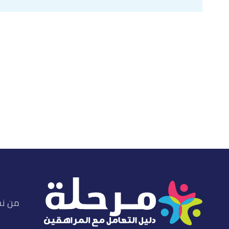
أ
ب
ت
iatricpartners.com
, Retrieved 8/1/2023. Edited.
"Stages of Adolescence"
^
أ
ب
healthychildren.org
, Retrieved 8/1/2023. Edited.
"Stages of Adolescence"
^
,
clevelandclinic.org
, Retrieved 8/1/2023. Edited.
"Adolescent Development"
↑
من ن