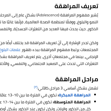
تعريف المراهقة
يُشير مفهوم المراهقة (
Adolescence
) بشكلٍ عام إلى المرحلة
الذكور، حيث يحدث فيها العديد من التغيّرات الجسديّة، والنفسي
ولكن تجدر الإشارة إلى أنّ تعريف المراهقة قد يختلف أيضًا 
المجتمعات يرتبط مفهوم المراهقة ببدء ظهور
علامات البلوغ
الإنجابي، بينما في مجتمعاتٍ أخرى، يتم تعريف المراهقة بشك
التغيّرات التي تحدث على الصعيد الاجتماعي، والنفسي، والأخل
مراحل المراهقة
[٢]
تشمل بشكلٍ أساسي 3 مراحل كالآتي:
المراهقة المبكرة
:
تكون في الفترة ما بين 10-13 عامًا، ويبدأ فيها عادًة ظهور علامات البلوغ الأولية.
المراهقة المتوسطة:
تكو
كلٍ من الذكور والإناث، ولكن تكون عند الذكور بشكلٍ أوضح