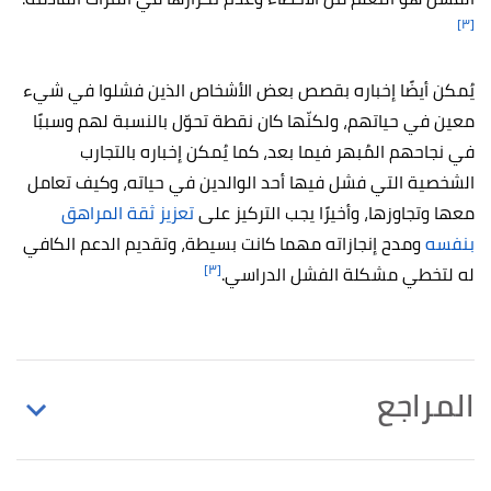
[٣]
يُمكن أيضًا إخباره بقصص بعض الأشخاص الذين فشلوا في شيء
معين في حياتهم، ولكنّها كان نقطة تحوّل بالنسبة لهم وسببًا
في نجاحهم المُبهر فيما بعد، كما يُمكن إخباره بالتجارب
الشخصية التي فشل فيها أحد الوالدين في حياته، وكيف تعامل
معها وتجاوزها، وأخيرًا يجب التركيز على
تعزيز ثقة المراهق
بنفسه
ومدح إنجازاته مهما كانت بسيطة، وتقديم الدعم الكافي
[٣]
له لتخطي مشكلة الفشل الدراسي.
المراجع
أ
ب
ت
"Bad Grades – How Parents Can Help
^