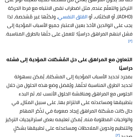
التركيز والتعلّم عنده، مثل اضطراب نقص الانتباه مع فرط الحركة
(ADHD)، أو الاكتئاب، أو
القلق النفسي
، ولكنّها غير مُشخصة، لذا
يجب على الوالدين الأخذ بعين الاعتبار جميع الأسباب المؤدية إلى
فشل ابنهم المراهق دراسيًا؛ للعمل على حلّها بالطرق المناسبة.
[٢]
التعاون مع المراهق على حل المُشكلات المؤدية إلى فشله
دراسيًا
بمجرد تحديد الأسباب المؤدية إلى المشكلة، يُمكن بسهولة
تحديد الطرق المناسبة لحلّها، ويُفضل وضع هذه الحلول من خلال
الجلوس مع المراهق ومناقشة الحلول الأنسب له، ثم البدء
بتطبيقها ومساعدته على الالتزام بها، على سبيل المثال، في
حال كانت مشكلة المراهق إيجاد صعوبة في تذّكر المهام
والواجبات المطلوبة منه، يُمكن تعليمه بعض استراتيجيات التركيز
والتنظيم وتدوين الملاحظات ومساعدته على تطبيقها بشكلٍ
[٢]
صحيح.