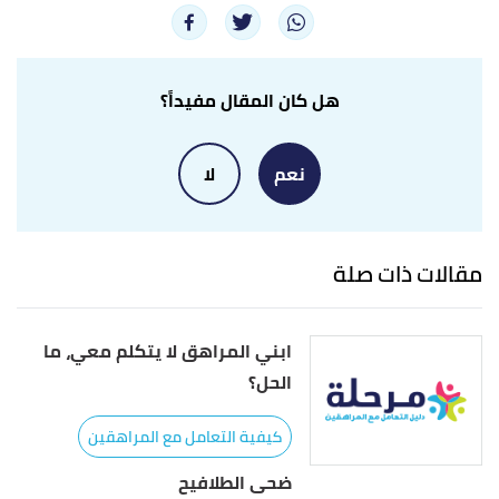
Teenagers Achieve"
,
parentingforbrain.com
,
Retrieved 14/3/2023. Edited.
أ
ب
Amy Morin (1/10/2020),
"What to Do If Your
^
هل كان المقال مفيداً؟
Teen Has Failing Grades in High School"
,
verywellfamily.com
, Retrieved 14/3/2023. Edited.
نعم
لا
أ
ب
,
"Teaching teenagers how to handle failure"
^
sparktheirfuture.qld.edu.au
, 8/12/2022, Retrieved
مقالات ذات صلة
14/3/2023. Edited.
ابني المراهق لا يتكلم معي، ما
الحل؟
كيفية التعامل مع المراهقين
ضحى الطلافيح