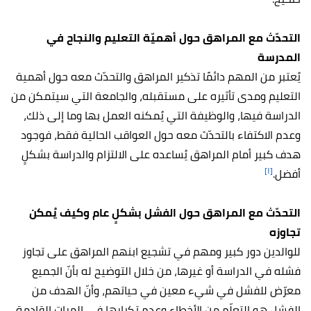
التحدّث مع المراهق حول أهميّة التعليم والنجاح في
المدرسة
يُعتبر من المهم دائمًا تذكير المراهق والتحدّث معه حول أهمية
التعليم ومدى تأثيره على مستقبله، والجامعة التي سيتمكن من
الدراسة فيها، والوظيفة التي يُمكنه العمل بها وما إلى ذلك،
وعدم الاكتفاء بالتحدّث معه حول العواقب الحالية فقط، فوجود
هدف كبير أمام المراهق يُساعده على الالتزام والدراسة بشكلٍ
[١]
أفضل.
التحدّث مع المراهق حول الفشل بشكلٍ عام وكيف يُمكن
تجاوزه
للوالدين دور كبير ومهم في تشجيع ابنهم المراهق على تجاوز
فشله في الدراسة أو غيرها، من خلال التوضيح له بأنّ الجميع
معرّض للفشل في شيء معين في حياتهم، وأنّ الهدف من
الفشل هو التعلّم من الأخطاء وعدم تكرارها في المرات القادمة.